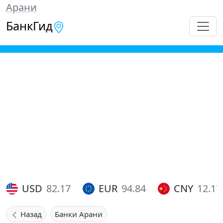
Арани
БанкГид
USD
82.17
EUR
94.84
CNY
12.17
Назад
Банки Арани